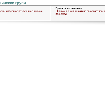
нически групи
и
Проекти и кампании
жени-лидери от различни етнически
• Национална инициатива за овластяване
произход