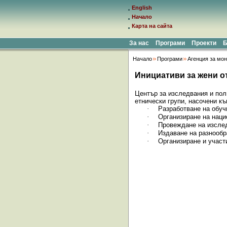
English
Начало
Карта на сайта
За нас
Програми
Проекти
Б
Начало
Програми
Агенция за мон
Инициативи за жени о
Център за изследвания и пол
етнически групи, насочени къ
·
Разработване на обуч
·
Организиране на наци
·
Провеждане на изслед
·
Издаване на разнообр
·
Организиране и участ