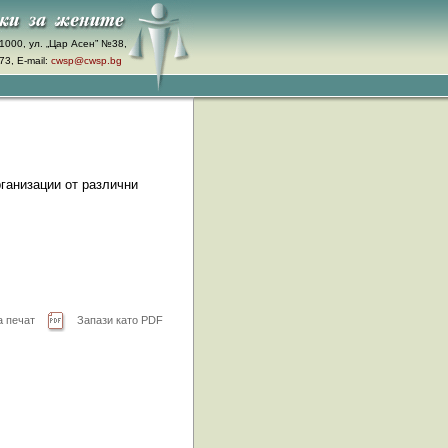
1000, ул. „Цар Асен” №38,
3, E-mail:
cwsp@cwsp.bg
рганизации от различни
а печат
Запази като PDF