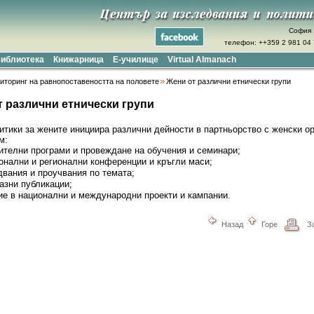
София 
телефон: ++359 2 981 04 7
иблиотека
Книжарница
Е-училище
Virtual Almanach
иторинг на равнопоставеността на половете
Жени от различни етнически групи
т различни етнически групи
итики за жените инициира различни дейности в партньорство с женски о
м:
ителни програми и провеждане на обучения и семинари;
онални и регионални конференции и кръгли маси;
вания и проучвания по темата;
азни публикации;
ие в национални и международни проекти и кампании.
Назад
Горе
З