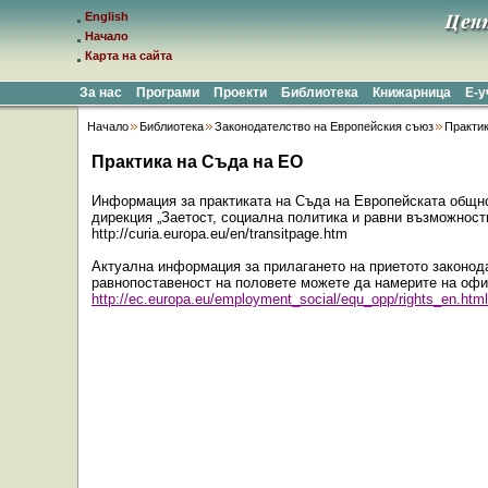
English
Начало
Карта на сайта
За нас
Програми
Проекти
Библиотека
Книжарница
Е-
Начало
Библиотека
Законодателство на Европейския съюз
Практи
Практика на Съда на ЕО
Информация за практиката на Съда на Европейската общно
дирекция „Заетост, социална политика и равни възможност
http://curia.europa.eu/en/transitpage.htm
Актуална информация за прилагането на приетото законода
равнопоставеност на половете можете да намерите на офи
http://ec.europa.eu/employment_social/equ_opp/rights_en.htm