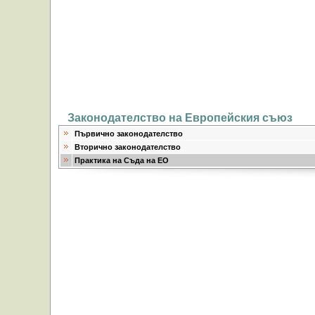
Законодателство на Европейския съюз
Първично законодателство
Вторично законодателство
Практика на Съда на ЕО