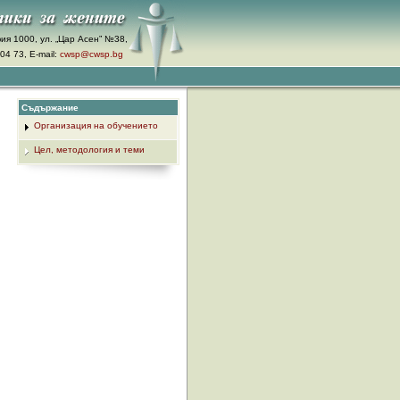
ия 1000, ул. „Цар Асен” №38,
04 73, E-mail:
cwsp@cwsp.bg
Съдържание
Организация на обучението
Цел, методология и теми