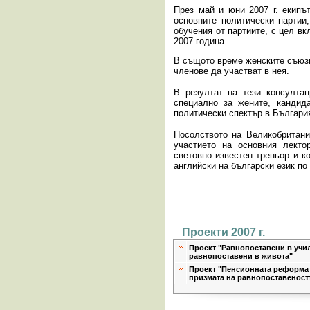
През май и юни 2007 г. екип
основните политически партии,
обучения от партиите, с цел в
2007 година.
В същото време женските съюзи
членове да участват в нея.
В резултат на тези консулта
специално за жените, кандид
политически спектър в Българи
Посолството на Великобритани
участието на основния лект
световно известен треньор и к
английски на български език по
Проекти 2007 г.
Проект "Равнопоставени в учи
равнопоставени в живота"
Проект "Пенсионната реформа 
призмата на равнопоставеност