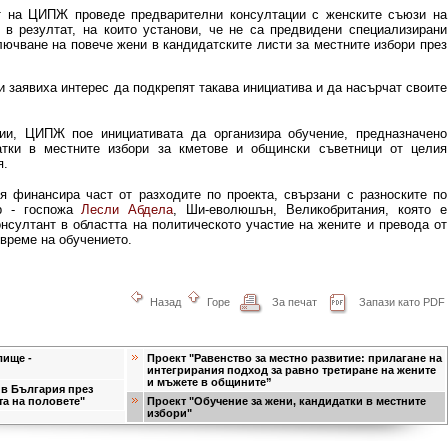
ът на ЦИПЖ проведе предварителни консултации с женските съюзи на
 в резултат, на които установи, че не са предвидени специализирани
ключване на повече жени в кандидатските листи за местните избори през
 заявиха интерес да подкрепят такава инициатива и да насърчат своите
ции, ЦИПЖ пое инициативата да организира обучение, предназначено
атки в местните избори за кметове и общински съветници от целия
я.
я финансира част от разходите по проекта, свързани с разноските по
ор - госпожа
Лесли Абдела
, Ши-еволюшън, Великобритания, която е
онсултант в областта на политическото участие на жените и превода от
 време на обучението.
Назад
Горе
За печат
Запази като PDF
лище -
Проект "Равенство за местно развитие: прилагане на
интегрирания подход за равно третиране на жените
и мъжете в общините”
в България през
та на половете"
Проект "Обучение за жени, кандидатки в местните
избори"