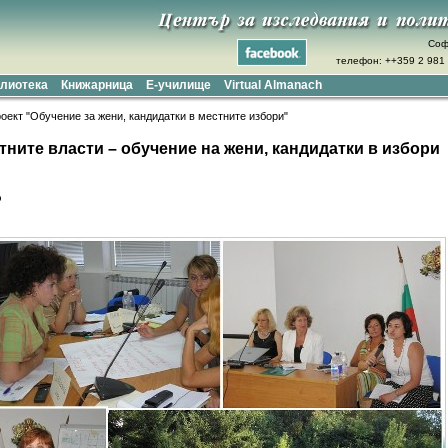
Соф
телефон: ++359 2 981 
лиотека
Книжарница
Е-училище
Virtual Almanach
оект "Обучение за жени, кандидатки в местните избори"
тните власти – обучение на жени, кандидатки в избори
о